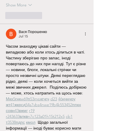
Show More
Like
Reply
Вася Порошенко
Jul 15
Часом знаходжу цікаві сайти — 
випадково або коли хтось ділиться в чаті. 
Частину зберігаю про запас, іноді 
повертаюсь до них при нагоді. Тут є різне 
— новини, блоги, локальні стрічки чи 
просто незвичні штуки. Деякі переглядаю 
рідко, деякі — коли хочеться вийти за 
межі звичних джерел.  Поділюсь добіркою 
— може, хтось натрапить на щось нове:  
М
к
х
5
г
нк
w69
п
53
mp
кг
чг
ч
d23
46
н
чн
чо
у
жт
41
ж
кр
сд
54
s7
vb
s4
nw
e19
b4
k55
34
52
пп
кн
с
о
вн
43
вж
мг
r19
r24
36
33
вл
кв
n7
c123
a01
h15
t21
2x5
cb1
т
35
38
пд
пс
км
ол
  Щодо загальної 
інформації — іноді буває корисно мати 