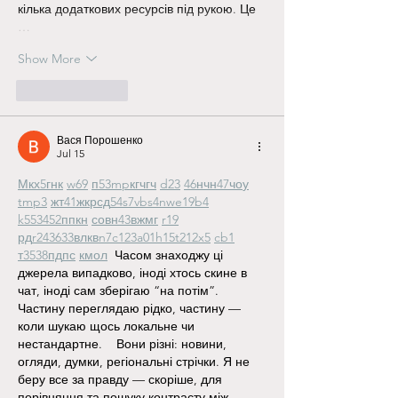
кілька додаткових ресурсів під рукою. Це 
…
Show More
Like
Reply
Вася Порошенко
Jul 15
М
к
х
5
г
нк
w69
п
53
mp
кг
чг
ч
d23
46
н
чн
47
чо
у
tmp3
жт
41
ж
кр
сд
54
s7
vb
s4
nw
e19
b4
k55
34
52
пп
кн
с
о
вн
43
вж
мг
r19
рд
r24
36
33
вл
кв
n7
c123
a01
h15
t21
2x5
cb1
т
35
38
пд
пс
км
ол
  Часом знаходжу ці 
джерела випадково, іноді хтось скине в 
чат, іноді сам зберігаю “на потім”. 
Частину переглядаю рідко, частину — 
коли шукаю щось локальне чи 
нестандартне.    Вони різні: новини, 
огляди, думки, регіональні стрічки. Я не 
беру все за правду — скоріше, для 
порівняння та пошуку контрасту між 