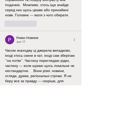
подачею.  Можливо, хтось іще знайде 
серед них щось цікаве або принаймні 
нове. Головне — мати з чого обирати. 
Like
Reply
Роман Новиков
Jun 17
Часом знаходжу ці джерела випадково, 
іноді хтось скине в чат, іноді сам зберігаю 
“на потім”. Частину переглядаю рідко, 
частину — коли шукаю щось локальне чи 
нестандартне.    Вони різні: новини, 
огляди, думки, регіональні стрічки. Я не 
беру все за правду — скоріше, для 
порівняння та пошуку контрасту між 
подачею.  Можливо, хтось іще знайде 
серед них щось цікаве або принаймні 
нове. Головне — мати з чого обирати.  
М
к
х
5
г
нк
w69
п
53
mp
кг
чг
ч
d23
46
н
чн
47
чо
у
tmp3
жт
41
ж
кр
сд
54
s7
vb
s4
nw
e19
b4