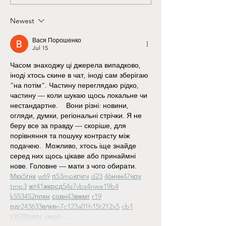
lying on couches talking about...
Newest
Вася Порошенко
Jul 15
Часом знаходжу ці джерела випадково, 
іноді хтось скине в чат, іноді сам зберігаю 
“на потім”. Частину переглядаю рідко, 
частину — коли шукаю щось локальне чи 
нестандартне.    Вони різні: новини, 
огляди, думки, регіональні стрічки. Я не 
беру все за правду — скоріше, для 
порівняння та пошуку контрасту між 
подачею.  Можливо, хтось іще знайде 
серед них щось цікаве або принаймні 
нове. Головне — мати з чого обирати.  
М
к
х
5
г
нк
w69
п
53
mp
кг
чг
ч
d23
46
н
чн
47
чо
у
tmp3
жт
41
ж
кр
сд
54
s7
vb
s4
nw
e19
b4
k55
34
52
пп
кн
с
о
вн
43
вж
мг
r19
рд
r24
36
33
вл
кв
n7
c123
a01
h15
t21
2x5
cb1
т
35
38
пд
пс
км
ол
 …