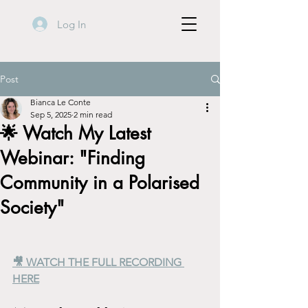
Log In
Post
Bianca Le Conte
Sep 5, 2025
2 min read
🌟 Watch My Latest
Webinar: "Finding
Community in a Polarised
Society"
🎥 WATCH THE FULL RECORDING 
HERE